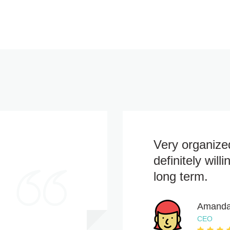
Very organize
definitely will
long term.
Amanda
CEO