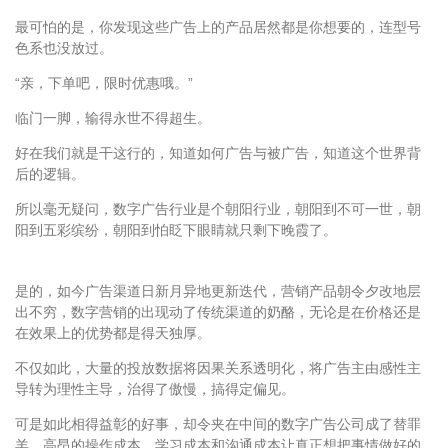
最可怕的是，你发现这些广告上的产品居然都是你想要的，连型号
色系也没放过。
“亲，下单吧，限时优惠哦。”
临门一脚，输得永世不得超生。
好在我们就是干这行的，知道如何广告与被广告，知道这个世界背
后的逻辑。
所以毫无疑问，数字广告行业是个朝阳行业，朝阳到不可一世，朝
阳到五彩缤纷，朝阳到怕眨下眼睛就只剩下晚霞了。
是的，如今广告渠道日新月异地更新迭代，营销产品朝令夕改地层
出不穷，数字营销的出现动了传统渠道的奶酪，无论是在价格还是
在效果上的优势都是得天独厚。
不仅如此，大量的投放数据将因果关系透明化，将广告主由感性主
导转为理性主导，治得了傲慢，搞得定偏见。
可是如此相得益彰的好事，却令夹在中间的数字广告公司成了替罪
羊。高昂的操作成本、学习成本和沟通成本让真正想把事情做好的