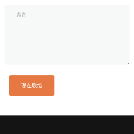
谢
谢！
现在联络
我
们
会
尽
快
联
系