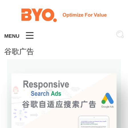
Skip
to
content
MENU
谷歌广告
Posts
pagination