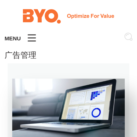
Skip
to
content
MENU
广告管理